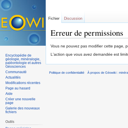
Fichier
Discussion
Erreur de permissions
Aller à :
navigation
,
rechercher
Vous ne pouvez pas modifier cette page, po
L'action que vous avez demandée est limit
Encyclopédie de
géologie, minéralogie,
paléontologie et autres
Géosciences
Communauté
Politique de confidentialité
À propos de Géowiki : minérau
Actualités
Modifications récentes
Page au hasard
Aide
Créer une nouvelle
page
Galerie des nouveaux
fichiers
Outils