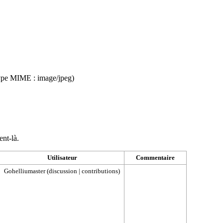
 type MIME :
image/jpeg
)
ent-là.
Utilisateur
Commentaire
Gohelliumaster
(
discussion
|
contributions
)