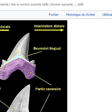
dente | Voir la version actuelle (diff) | Version suivante → (diff)
rechercher
Fichier
Historique du fichier
Utilisa