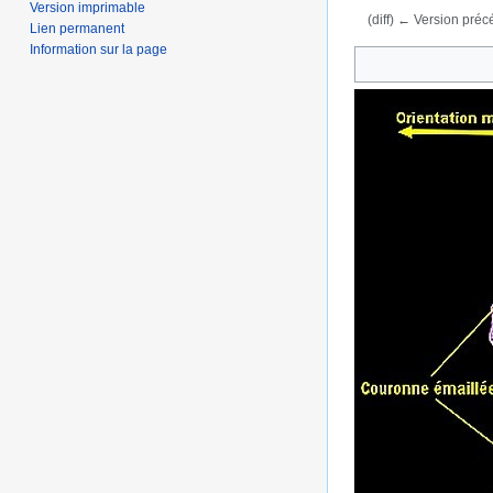
Version imprimable
(diff) ← Version précé
Lien permanent
Aller à :
navigation
,
Information sur la page