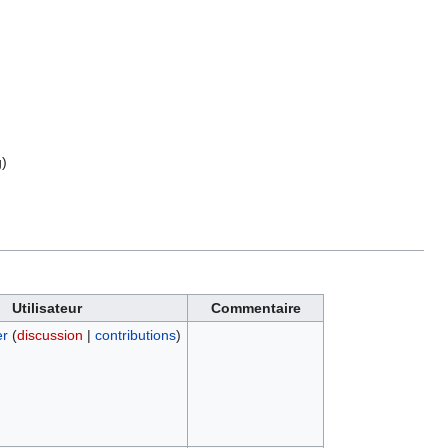
g
)
Utilisateur
Commentaire
er
(
discussion
|
contributions
)