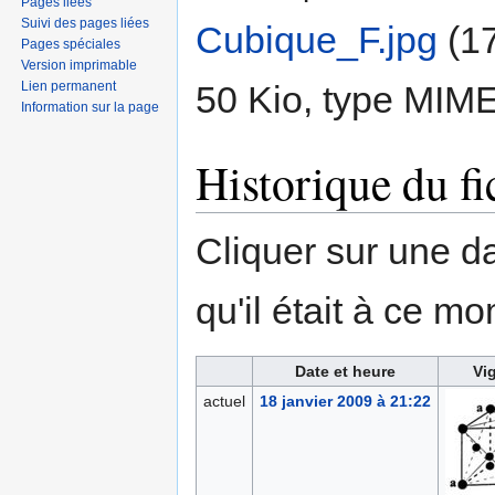
Pages liées
Suivi des pages liées
Cubique_F.jpg
‎
(17
Pages spéciales
Version imprimable
Lien permanent
50 Kio, type MIM
Information sur la page
Historique du fi
Cliquer sur une dat
qu'il était à ce mo
Date et heure
Vi
actuel
18 janvier 2009 à 21:22