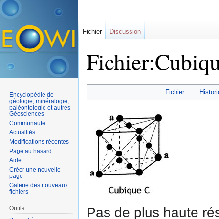
Fichier
Discussion
Fichier:Cubiqu
Aller à :
navigation
,
rechercher
Fichier
Histori
Encyclopédie de
géologie, minéralogie,
paléontologie et autres
Géosciences
Communauté
Actualités
Modifications récentes
Page au hasard
Aide
Créer une nouvelle
page
Galerie des nouveaux
fichiers
Pas de plus haute rés
Outils