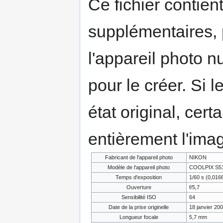
Ce fichier contien
supplémentaires,
l'appareil photo n
pour le créer. Si l
état original, cert
entièrement l'ima
Fabricant de l'appareil photo
NIKON
Modèle de l'appareil photo
COOLPIX S5
Temps d'exposition
1/60 s (0,01
Ouverture
f/5,7
Sensibilité ISO
64
Date de la prise originelle
18 janvier 20
Longueur focale
5,7 mm