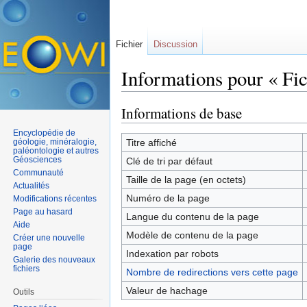
Fichier
Discussion
Informations pour « Fi
Aller à :
navigation
,
rechercher
Informations de base
Encyclopédie de
géologie, minéralogie,
Titre affiché
paléontologie et autres
Géosciences
Clé de tri par défaut
Communauté
Taille de la page (en octets)
Actualités
Numéro de la page
Modifications récentes
Page au hasard
Langue du contenu de la page
Aide
Modèle de contenu de la page
Créer une nouvelle
page
Indexation par robots
Galerie des nouveaux
fichiers
Nombre de redirections vers cette page
Valeur de hachage
Outils