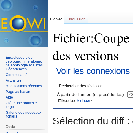
Fichier
Discussion
Fichier:Coupe 
des versions
Encyclopédie de
géologie, minéralogie,
paléontologie et autres
Voir les connexions
Géosciences
Communauté
Aller à :
navigation
,
rechercher
Actualités
Rechercher des révisions
Modifications récentes
Page au hasard
À partir de l'année (et précédentes) :
Aide
Filtrer les
balises
:
Créer une nouvelle
page
Galerie des nouveaux
fichiers
Sélection du diff 
Outils