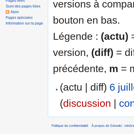
versions à compar
Pages liées
Suivi des pages liées
Atom
bouton en bas.
Pages spéciales
Information sur la page
Légende :
(actu)
=
version,
(diff)
= di
précédente,
m
= m
(actu | diff)
6 jui
(
discussion
|
con
Politique de confidentialité
À propos de Géowiki : minérau