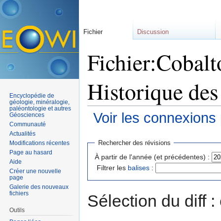
Fichier
Discussion
Fichier:Cobalt
Historique des
Encyclopédie de
géologie, minéralogie,
paléontologie et autres
Voir les connexions
Géosciences
Communauté
Aller à :
navigation
,
rechercher
Actualités
Rechercher des révisions
Modifications récentes
Page au hasard
À partir de l'année (et précédentes) :
Aide
Filtrer les
balises
:
Créer une nouvelle
page
Galerie des nouveaux
fichiers
Sélection du diff 
Outils