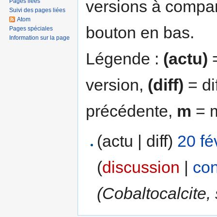
versions à compar
Pages liées
Suivi des pages liées
Atom
bouton en bas.
Pages spéciales
Information sur la page
Légende :
(actu)
=
version,
(diff)
= di
précédente,
m
= m
(actu | diff)
20 fé
(
discussion
|
con
(Cobaltocalcite,