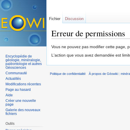
Fichier
Discussion
Erreur de permissions
Aller à :
navigation
,
rechercher
Vous ne pouvez pas modifier cette page, po
L'action que vous avez demandée est limit
Encyclopédie de
géologie, minéralogie,
paléontologie et autres
Géosciences
Communauté
Politique de confidentialité
À propos de Géowiki : minérau
Actualités
Modifications récentes
Page au hasard
Aide
Créer une nouvelle
page
Galerie des nouveaux
fichiers
Outils