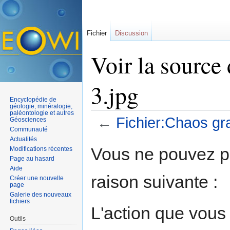
Fichier
Discussion
Voir la source
3.jpg
Encyclopédie de
géologie, minéralogie,
paléontologie et autres
←
Fichier:Chaos gra
Géosciences
Communauté
Aller à :
navigation
,
rechercher
Actualités
Vous ne pouvez pa
Modifications récentes
Page au hasard
Aide
raison suivante :
Créer une nouvelle
page
Galerie des nouveaux
fichiers
L'action que vous
Outils