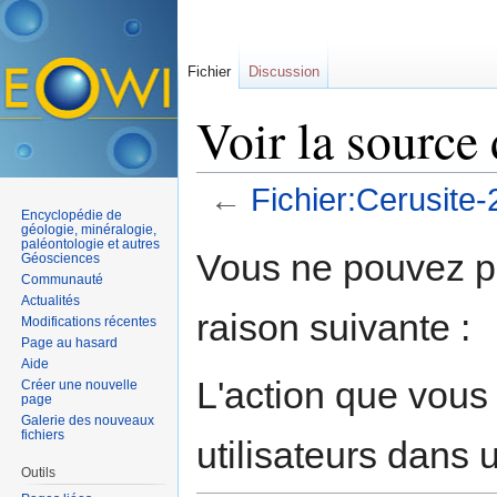
Fichier
Discussion
Voir la source 
←
Fichier:Cerusite-
Encyclopédie de
Aller à :
navigation
,
rechercher
géologie, minéralogie,
paléontologie et autres
Vous ne pouvez pa
Géosciences
Communauté
Actualités
raison suivante :
Modifications récentes
Page au hasard
Aide
L'action que vous
Créer une nouvelle
page
Galerie des nouveaux
fichiers
utilisateurs dans
Outils