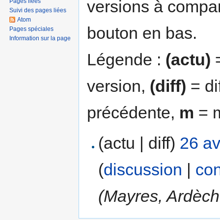
versions à compar
Pages liées
Suivi des pages liées
Atom
bouton en bas.
Pages spéciales
Information sur la page
Légende :
(actu)
=
version,
(diff)
= di
précédente,
m
= m
(actu | diff)
26 av
(
discussion
|
con
(Mayres, Ardèch