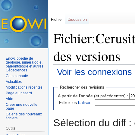
Fichier
Discussion
Fichier:Cerusi
des versions
Encyclopédie de
géologie, minéralogie,
paléontologie et autres
Voir les connexions
Géosciences
Communauté
Aller à :
navigation
,
rechercher
Actualités
Rechercher des révisions
Modifications récentes
Page au hasard
À partir de l'année (et précédentes) :
Aide
Filtrer les
balises
:
Créer une nouvelle
page
Galerie des nouveaux
fichiers
Sélection du diff 
Outils