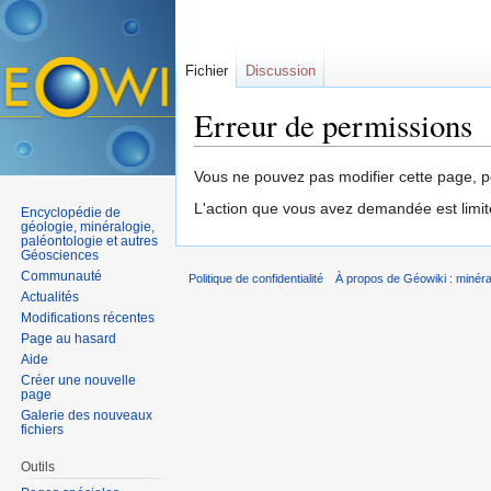
Fichier
Discussion
Erreur de permissions
Aller à :
navigation
,
rechercher
Vous ne pouvez pas modifier cette page, po
L'action que vous avez demandée est limit
Encyclopédie de
géologie, minéralogie,
paléontologie et autres
Géosciences
Communauté
Politique de confidentialité
À propos de Géowiki : minérau
Actualités
Modifications récentes
Page au hasard
Aide
Créer une nouvelle
page
Galerie des nouveaux
fichiers
Outils