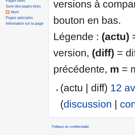
versions à compar
Pages liées
Suivi des pages liées
Atom
bouton en bas.
Pages spéciales
Information sur la page
Légende :
(actu)
=
version,
(diff)
= di
précédente,
m
= m
(actu | diff)
12 av
(
discussion
|
con
Politique de confidentialité