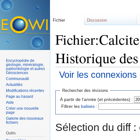
Fichier
Discussion
Fichier:Calcite
Historique des
Encyclopédie de
géologie, minéralogie,
paléontologie et autres
Voir les connexions
Géosciences
Communauté
Aller à :
navigation
,
rechercher
Actualités
Rechercher des révisions
Modifications récentes
Page au hasard
À partir de l'année (et précédentes) :
Aide
Filtrer les
balises
:
Créer une nouvelle
page
Galerie des nouveaux
fichiers
Sélection du diff 
Outils