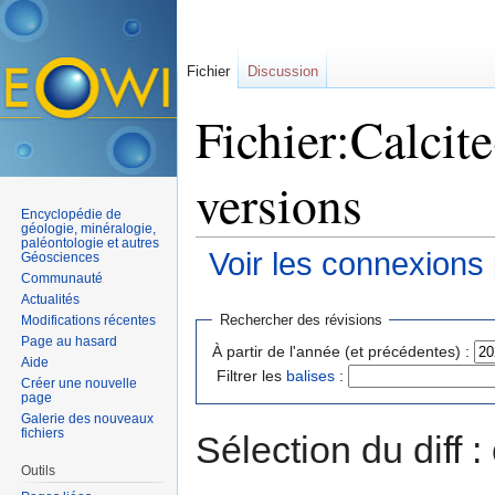
Fichier
Discussion
Fichier:Calcit
versions
Encyclopédie de
géologie, minéralogie,
paléontologie et autres
Voir les connexions
Géosciences
Communauté
Aller à :
navigation
,
rechercher
Actualités
Rechercher des révisions
Modifications récentes
Page au hasard
À partir de l'année (et précédentes) :
Aide
Filtrer les
balises
:
Créer une nouvelle
page
Galerie des nouveaux
fichiers
Sélection du diff 
Outils