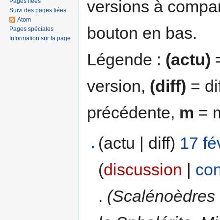
versions à compar
Pages liées
Suivi des pages liées
Atom
bouton en bas.
Pages spéciales
Information sur la page
Légende :
(actu)
=
version,
(diff)
= di
précédente,
m
= m
(actu | diff)
17 fé
(
discussion
|
con
.
(Scalénoèdres 