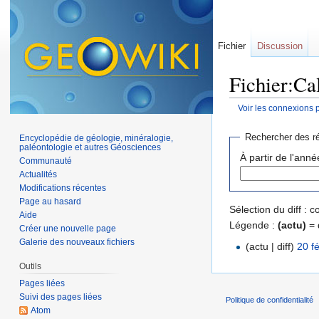
Fichier
Discussion
Fichier:Ca
Voir les connexions 
Aller à :
navigation
,
Rechercher des ré
Encyclopédie de géologie, minéralogie,
paléontologie et autres Géosciences
À partir de l'anné
Communauté
Actualités
Modifications récentes
Page au hasard
Sélection du diff :
Aide
Légende :
(actu)
= 
Créer une nouvelle page
Galerie des nouveaux fichiers
(actu | diff)
20 f
Outils
Pages liées
Suivi des pages liées
Politique de confidentialité
Atom