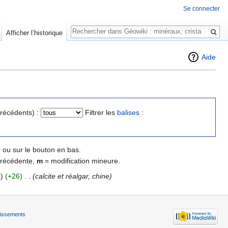
Se connecter
Rechercher
Afficher l’historique
Aide
précédents) :
Filtrer les
balises
:
 ou sur le bouton en bas.
précédente,
m
= modification mineure.
)
(+26)
‎
. .
(calcite et réalgar, chine)
tissements