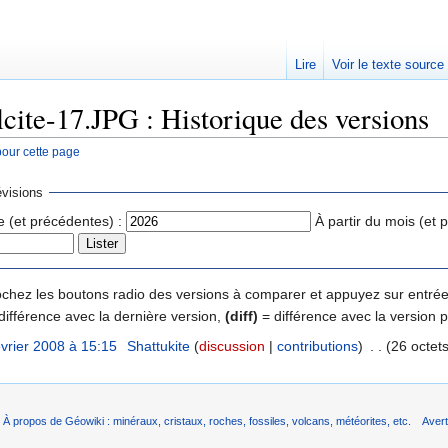
Lire
Voir le texte source
lcite-17.JPG : Historique des versions
pour cette page
rechercher
visions
e (et précédentes) :
À partir du mois (et 
 cochez les boutons radio des versions à comparer et appuyez sur entrée
différence avec la dernière version,
(diff)
= différence avec la version 
évrier 2008 à 15:15
‎
Shattukite
(
discussion
|
contributions
)
‎
. .
(26 octets
À propos de Géowiki : minéraux, cristaux, roches, fossiles, volcans, météorites, etc.
Aver