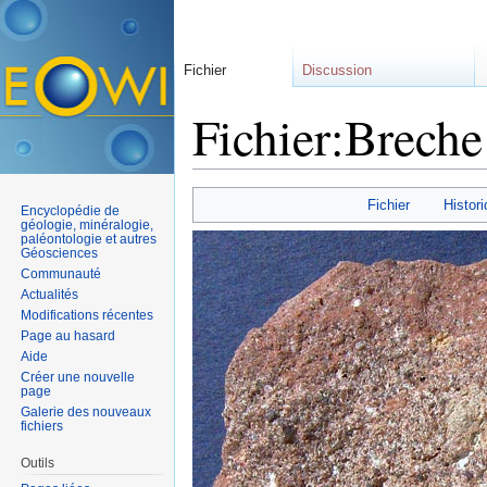
Fichier
Discussion
Fichier:Breche
Aller à :
navigation
,
rechercher
Fichier
Histori
Encyclopédie de
géologie, minéralogie,
paléontologie et autres
Géosciences
Communauté
Actualités
Modifications récentes
Page au hasard
Aide
Créer une nouvelle
page
Galerie des nouveaux
fichiers
Outils