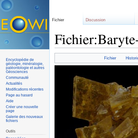
Fichier
Discussion
Fichier:Baryte
Aller à :
navigation
,
rechercher
Fichier
Histori
Encyclopédie de
géologie, minéralogie,
paléontologie et autres
Géosciences
Communauté
Actualités
Modifications récentes
Page au hasard
Aide
Créer une nouvelle
page
Galerie des nouveaux
fichiers
Outils