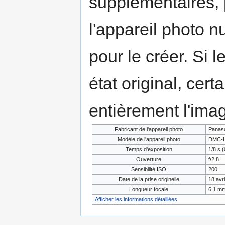
supplémentaires,
l'appareil photo n
pour le créer. Si l
état original, cert
entièrement l'ima
Fabricant de l'appareil photo
Panas
Modèle de l'appareil photo
DMC-
Temps d'exposition
1/8 s (
Ouverture
f/2,8
Sensibilité ISO
200
Date de la prise originelle
18 avr
Longueur focale
6,1 m
Afficher les informations détaillées