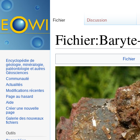
Fichier
Discussion
Fichier:Baryte
Aller à :
navigation
,
rechercher
Fichier
Encyclopédie de
géologie, minéralogie,
paléontologie et autres
Géosciences
Communauté
Actualités
Modifications récentes
Page au hasard
Aide
Créer une nouvelle
page
Galerie des nouveaux
fichiers
Outils