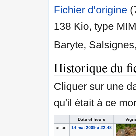
Fichier d’origine
‎
(
138 Kio, type MI
Baryte, Salsignes
Historique du fi
Cliquer sur une dat
qu'il était à ce mo
Date et heure
Vign
actuel
14 mai 2009 à 22:48