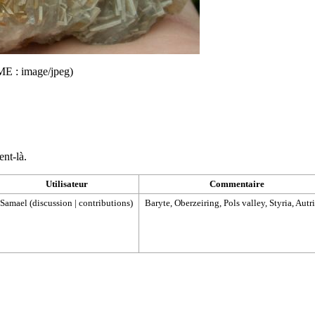
IME :
image/jpeg
)
ent-là.
Utilisateur
Commentaire
Samael
(
discussion
|
contributions
)
Baryte, Oberzeiring, Pols valley, Styria, Autr