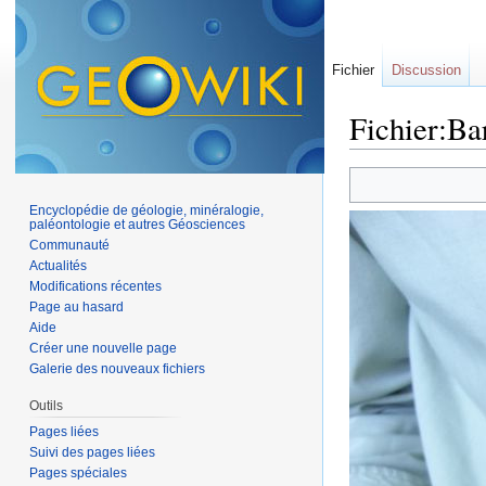
Fichier
Discussion
Fichier:Ba
Aller à :
navigation
,
Encyclopédie de géologie, minéralogie,
paléontologie et autres Géosciences
Communauté
Actualités
Modifications récentes
Page au hasard
Aide
Créer une nouvelle page
Galerie des nouveaux fichiers
Outils
Pages liées
Suivi des pages liées
Pages spéciales