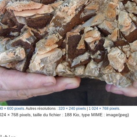
00 × 600 pixels
.
Autres résolutions :
320 × 240 pixels
|
1 024 × 768 pixels
.
024 × 768 pixels, taille du fichier : 188 Kio, type MIME :
image/jpeg
)