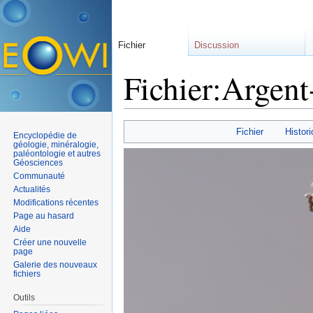
Fichier
Discussion
Fichier:Argent
Aller à :
navigation
,
rechercher
Fichier
Histori
Encyclopédie de
géologie, minéralogie,
paléontologie et autres
Géosciences
Communauté
Actualités
Modifications récentes
Page au hasard
Aide
Créer une nouvelle
page
Galerie des nouveaux
fichiers
Outils