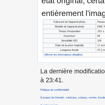
état original, cert
entièrement l'ima
Fabricant de l'appareil photo
Panas
Modèle de l'appareil photo
DMC-
Temps d'exposition
15/1 s 
Ouverture
f/8
Sensibilité ISO
100
Date de la prise originelle
17 avr
Longueur focale
37,2 
Afficher les informations détaillées
La dernière modificatio
à 23:41.
Politique de confidentialité
À propos de Géowiki : minéraux, cristaux, roches, fossile