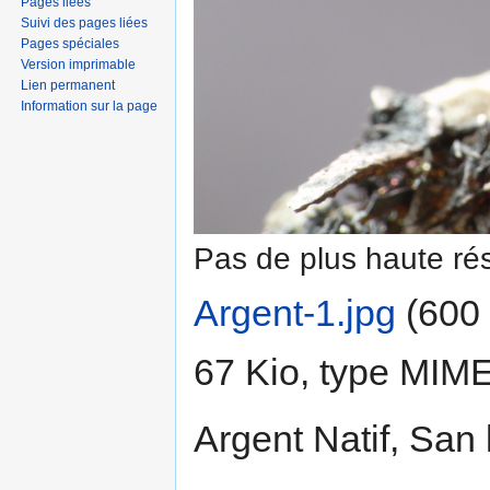
Pages liées
Suivi des pages liées
Pages spéciales
Version imprimable
Lien permanent
Information sur la page
Pas de plus haute rés
Argent-1.jpg
‎
(600 
67 Kio, type MIM
Argent Natif, San 