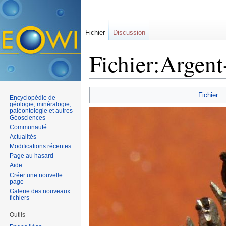
Fichier
Discussion
Fichier:Argent
Aller à :
navigation
,
rechercher
Fichier
Encyclopédie de
géologie, minéralogie,
paléontologie et autres
Géosciences
Communauté
Actualités
Modifications récentes
Page au hasard
Aide
Créer une nouvelle
page
Galerie des nouveaux
fichiers
Outils