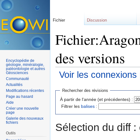
Fichier
Discussion
Fichier:Aragon
des versions
Encyclopédie de
géologie, minéralogie,
paléontologie et autres
Voir les connexions
Géosciences
Communauté
Aller à :
navigation
,
rechercher
Actualités
Rechercher des révisions
Modifications récentes
Page au hasard
À partir de l'année (et précédentes) :
Aide
Filtrer les
balises
:
Créer une nouvelle
page
Galerie des nouveaux
fichiers
Sélection du diff 
Outils