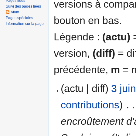
versions à compar
Pages liées
Suivi des pages liées
Atom
bouton en bas.
Pages spéciales
Information sur la page
Légende :
(actu)
=
version,
(diff)
= di
précédente,
m
= m
(actu | diff)
3 jui
contributions
)
‎
. .
encroûtement d'