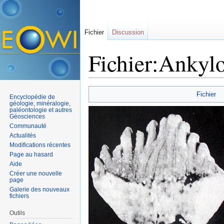
Fichier
Discussion
Fichier:Ankylo
Aller à :
navigation
,
rechercher
Fichier
Encyclopédie de
géologie, minéralogie,
paléontologie et autres
Géosciences
Communauté
Actualités
Modifications récentes
Page au hasard
Aide
Créer une nouvelle
page
Galerie des nouveaux
fichiers
Outils