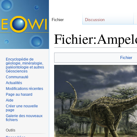
Fichier
Discussion
Fichier:Ampel
Aller à :
navigation
,
rechercher
Fichier
Encyclopédie de
géologie, minéralogie,
paléontologie et autres
Géosciences
Communauté
Actualités
Modifications récentes
Page au hasard
Aide
Créer une nouvelle
page
Galerie des nouveaux
fichiers
Outils