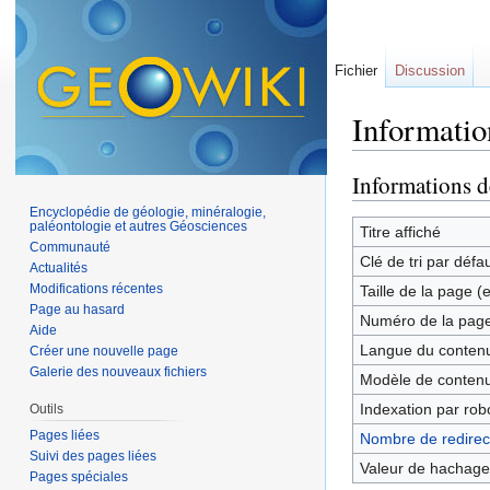
Fichier
Discussion
Informatio
Aller à :
navigation
,
Informations d
Encyclopédie de géologie, minéralogie,
paléontologie et autres Géosciences
Titre affiché
Communauté
Clé de tri par défa
Actualités
Modifications récentes
Taille de la page (
Page au hasard
Numéro de la pag
Aide
Langue du contenu
Créer une nouvelle page
Galerie des nouveaux fichiers
Modèle de contenu
Indexation par rob
Outils
Pages liées
Nombre de redirect
Suivi des pages liées
Valeur de hachage
Pages spéciales