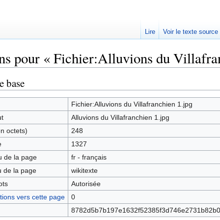
Lire
Voir le texte source
ns pour « Fichier:Alluvions du Villafra
rechercher
e base
Fichier:Alluvions du Villafranchien 1.jpg
ut
Alluvions du Villafranchien 1.jpg
en octets)
248
e
1327
 de la page
fr - français
 de la page
wikitexte
ots
Autorisée
ions vers cette page
0
8782d5b7b197e1632f52385f3d746e2731b82b