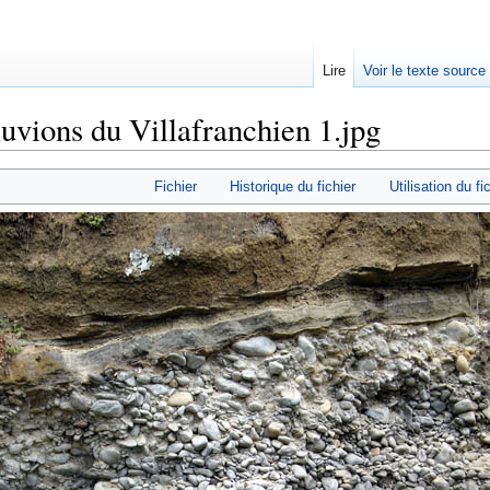
Lire
Voir le texte source
luvions du Villafranchien 1.jpg
rechercher
Fichier
Historique du fichier
Utilisation du fi