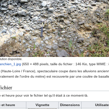
ution disponible.
ranchien_1.jpg
‎
(650 × 488 pixels, taille du fichier : 146 Kio, type MIME :
Haute-Loire / France), spectaculaire coupe dans les alluvions anciennes d
éralement de l'ordre du mètre) est recouverte par une coulée de basalt
ichier
et heure pour voir le fichier tel qu'il était à ce moment-là.
 et heure
Vignette
Dimensions
Utilisate