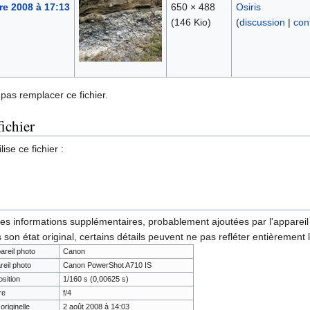
e 2008 à 17:13
650 × 488
Osiris
(146 Kio)
(
discussion
|
con
pas remplacer ce fichier.
fichier
ise ce fichier :
des informations supplémentaires, probablement ajoutées par l'appareil p
 son état original, certains détails peuvent ne pas refléter entièrement 
areil photo
Canon
reil photo
Canon PowerShot A710 IS
sition
1/160 s (0,00625 s)
re
f/4
originelle
2 août 2008 à 14:03