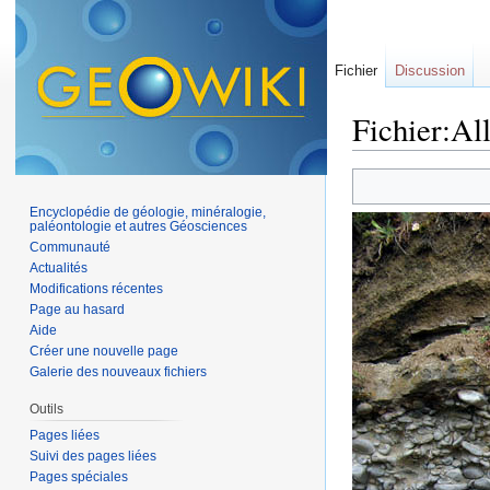
Fichier
Discussion
Fichier:Al
Aller à :
navigation
,
Encyclopédie de géologie, minéralogie,
paléontologie et autres Géosciences
Communauté
Actualités
Modifications récentes
Page au hasard
Aide
Créer une nouvelle page
Galerie des nouveaux fichiers
Outils
Pages liées
Suivi des pages liées
Pages spéciales