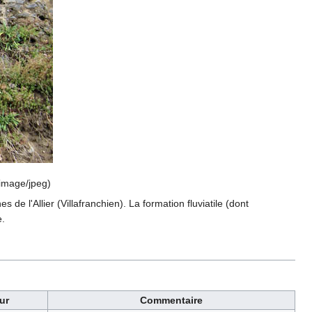
image/jpeg
)
e l'Allier (Villafranchien). La formation fluviatile (dont
e.
ur
Commentaire