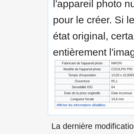
l'appareil photo n
pour le créer. Si l
état original, cert
entièrement l'ima
Fabricant de l'appareil photo
NIKON
Modèle de l'appareil photo
COOLPIX P50
Temps d'exposition
1/120 s (0,008
Ouverture
f/5,1
Sensibilité ISO
64
Date de la prise originelle
Date inconnue
Longueur focale
14,6 mm
Afficher les informations détaillées
La dernière modificati