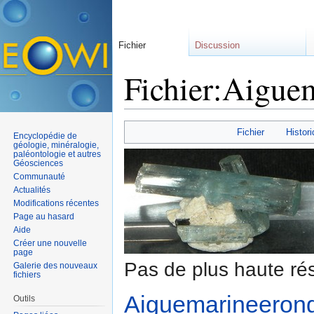
Fichier
Discussion
Fichier:Aigue
Aller à :
navigation
,
rechercher
Fichier
Histori
Encyclopédie de
géologie, minéralogie,
paléontologie et autres
Géosciences
Communauté
Actualités
Modifications récentes
Page au hasard
Aide
Créer une nouvelle
page
Pas de plus haute rés
Galerie des nouveaux
fichiers
Aiguemarineerong
Outils