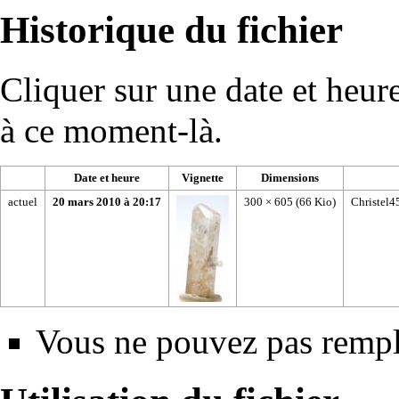
Historique du fichier
Cliquer sur une date et heure 
à ce moment-là.
Date et heure
Vignette
Dimensions
actuel
20 mars 2010 à 20:17
300 × 605
(66 Kio)
Christel4
Vous ne pouvez pas rempla