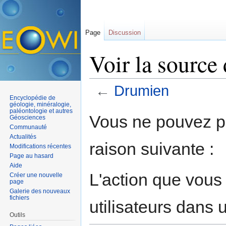
Page
Discussion
Voir la source
←
Drumien
Encyclopédie de
Aller à :
navigation
,
rechercher
géologie, minéralogie,
paléontologie et autres
Vous ne pouvez pa
Géosciences
Communauté
Actualités
raison suivante :
Modifications récentes
Page au hasard
Aide
L'action que vous
Créer une nouvelle
page
Galerie des nouveaux
fichiers
utilisateurs dans
Outils