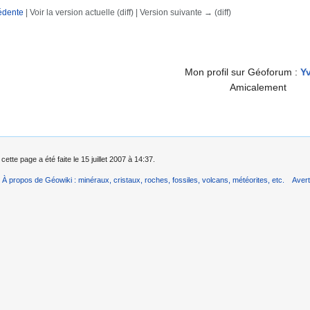
édente
| Voir la version actuelle (diff) | Version suivante → (diff)
rechercher
Mon profil sur Géoforum :
Y
Amicalement
cette page a été faite le 15 juillet 2007 à 14:37.
À propos de Géowiki : minéraux, cristaux, roches, fossiles, volcans, météorites, etc.
Aver