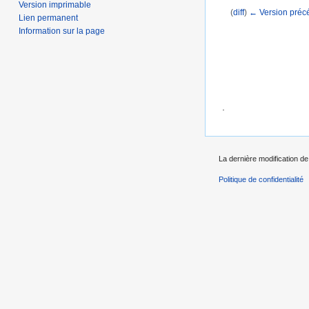
Version imprimable
(
diff
)
← Version préc
Lien permanent
Aller à :
navigation
,
Information sur la page
.
La dernière modification de 
Politique de confidentialité