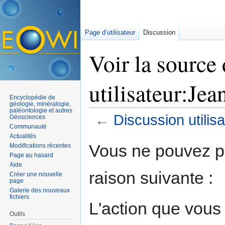
Page d’utilisateur
Discussion
Voir la source
utilisateur:Jea
Encyclopédie de
géologie, minéralogie,
paléontologie et autres
←
Discussion utilis
Géosciences
Communauté
Aller à :
navigation
,
rechercher
Actualités
Vous ne pouvez pa
Modifications récentes
Page au hasard
Aide
raison suivante :
Créer une nouvelle
page
Galerie des nouveaux
fichiers
L'action que vous
Outils