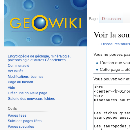
Page
Discussion
Voir la so
←
Dinosaures sauris
Aller à :
navigation
,
Vous ne pouvez pas 
Encyclopédie de géologie, minéralogie,
paléontologie et autres Géosciences
L'action que vo
Communauté
Cette page a ét
Actualités
Modifications récentes
Vous pouvez voir et
Page au hasard
Aide
Créer une nouvelle page
Galerie des nouveaux fichiers
Outils
Pages liées
Suivi des pages liées
Pages spéciales