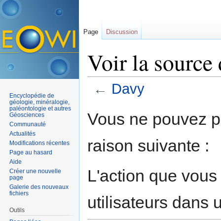
Page
Discussion
Voir la source
←
Davy
Encyclopédie de
Aller à :
navigation
,
rechercher
géologie, minéralogie,
paléontologie et autres
Vous ne pouvez pa
Géosciences
Communauté
Actualités
raison suivante :
Modifications récentes
Page au hasard
Aide
L'action que vous
Créer une nouvelle
page
Galerie des nouveaux
fichiers
utilisateurs dans
Outils