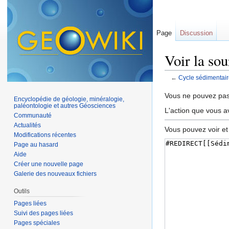
Page
Discussion
Voir la so
←
Cycle sédimentair
Aller à :
navigation
,
Vous ne pouvez pas 
Encyclopédie de géologie, minéralogie,
paléontologie et autres Géosciences
L'action que vous a
Communauté
Actualités
Vous pouvez voir et
Modifications récentes
Page au hasard
Aide
Créer une nouvelle page
Galerie des nouveaux fichiers
Outils
Pages liées
Suivi des pages liées
Pages spéciales