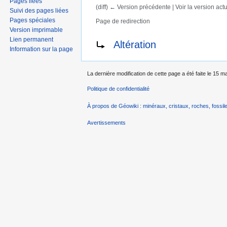
Pages liées
(diff) ← Version précédente | Voir la version actue
Suivi des pages liées
Pages spéciales
Page de redirection
Aller à :
navigation
,
rechercher
Version imprimable
Rediriger vers :
Lien permanent
Altération
Information sur la page
La dernière modification de cette page a été faite le 15 m
Politique de confidentialité
À propos de Géowiki : minéraux, cristaux, roches, fossile
Avertissements