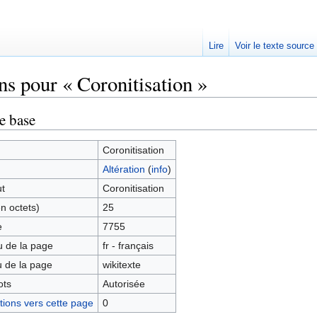
Lire
Voir le texte source
ns pour « Coronitisation »
rechercher
e base
Coronitisation
Altération
(
info
)
ut
Coronitisation
en octets)
25
e
7755
 de la page
fr - français
 de la page
wikitexte
ots
Autorisée
ions vers cette page
0