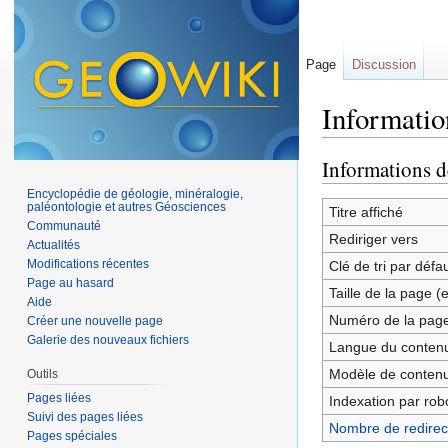
Page
Discussion
Informatio
Aller à :
navigation
,
Informations d
Encyclopédie de géologie, minéralogie,
paléontologie et autres Géosciences
Titre affiché
Communauté
Rediriger vers
Actualités
Modifications récentes
Clé de tri par défa
Page au hasard
Taille de la page (
Aide
Numéro de la pag
Créer une nouvelle page
Galerie des nouveaux fichiers
Langue du contenu
Modèle de contenu
Outils
Pages liées
Indexation par rob
Suivi des pages liées
Nombre de redirect
Pages spéciales