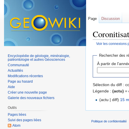
Page
Discussion
Coronitisat
Voir les connexions 
Aller à :
navigation
,
Rechercher des ré
Encyclopédie de géologie, minéralogie,
paléontologie et autres Géosciences
À partir de l'anné
Communauté
Actualités
Modifications récentes
Page au hasard
Sélection du diff :
Aide
Légende :
(actu)
= 
Créer une nouvelle page
Galerie des nouveaux fichiers
(actu | diff)
15 m
Outils
Pages liées
Suivi des pages liées
Politique de confidentialité
Atom