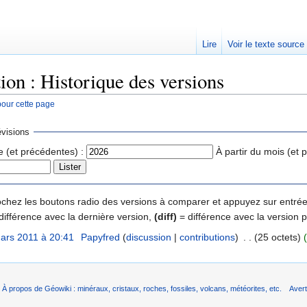
Lire
Voir le texte source
ion : Historique des versions
pour cette page
rechercher
visions
e (et précédentes) :
À partir du mois (et 
 cochez les boutons radio des versions à comparer et appuyez sur entrée
différence avec la dernière version,
(diff)
= différence avec la version 
ars 2011 à 20:41
‎
Papyfred
(
discussion
|
contributions
)
‎
. .
(25 octets)
À propos de Géowiki : minéraux, cristaux, roches, fossiles, volcans, météorites, etc.
Aver