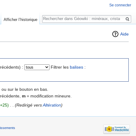
Se connecter
Rechercher
Afficher l’historique
Aide
précédents) :
Filtrer les
balises
:
 ou sur le bouton en bas.
précédente,
m
= modification mineure.
(+25)
‎
. .
(Redirigé vers
Altération
)
tissements