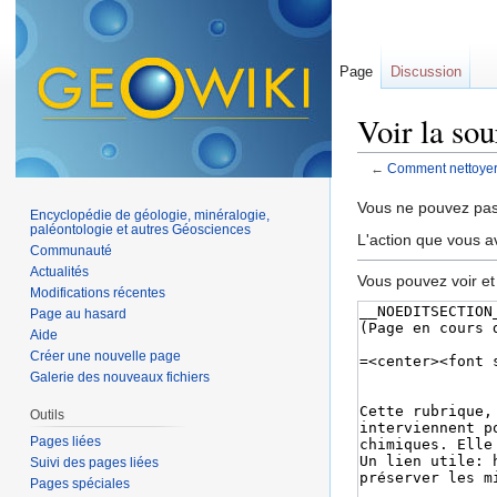
Page
Discussion
Voir la so
←
Comment nettoyer
Aller à :
navigation
,
Vous ne pouvez pas 
Encyclopédie de géologie, minéralogie,
paléontologie et autres Géosciences
L'action que vous a
Communauté
Actualités
Vous pouvez voir et
Modifications récentes
Page au hasard
Aide
Créer une nouvelle page
Galerie des nouveaux fichiers
Outils
Pages liées
Suivi des pages liées
Pages spéciales