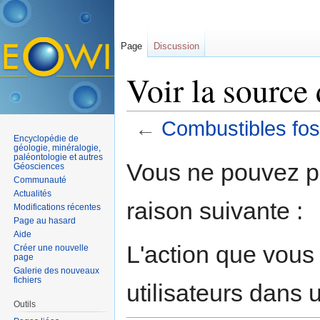
Page
Discussion
Voir la source
←
Combustibles fos
Encyclopédie de
Aller à :
navigation
,
rechercher
géologie, minéralogie,
paléontologie et autres
Vous ne pouvez pa
Géosciences
Communauté
Actualités
raison suivante :
Modifications récentes
Page au hasard
Aide
L'action que vous
Créer une nouvelle
page
Galerie des nouveaux
fichiers
utilisateurs dans
Outils