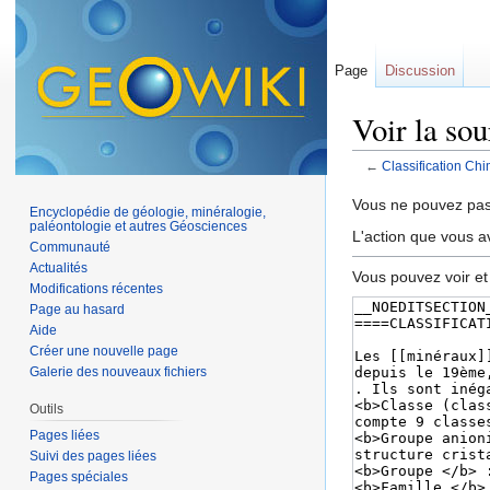
Page
Discussion
Voir la so
←
Classification Ch
Aller à :
navigation
,
Vous ne pouvez pas 
Encyclopédie de géologie, minéralogie,
paléontologie et autres Géosciences
L'action que vous a
Communauté
Actualités
Vous pouvez voir et
Modifications récentes
Page au hasard
Aide
Créer une nouvelle page
Galerie des nouveaux fichiers
Outils
Pages liées
Suivi des pages liées
Pages spéciales