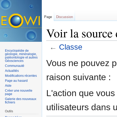
Page
Discussion
Voir la source
←
Classe
Encyclopédie de
Aller à :
navigation
,
rechercher
géologie, minéralogie,
paléontologie et autres
Vous ne pouvez pa
Géosciences
Communauté
Actualités
raison suivante :
Modifications récentes
Page au hasard
Aide
L'action que vous
Créer une nouvelle
page
Galerie des nouveaux
fichiers
utilisateurs dans
Outils