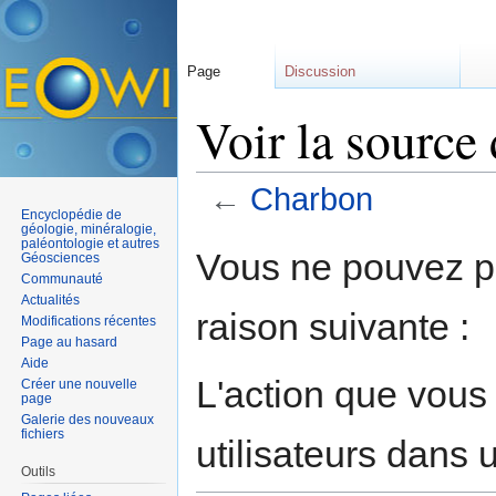
Page
Discussion
Voir la source
←
Charbon
Encyclopédie de
Aller à :
navigation
,
rechercher
géologie, minéralogie,
paléontologie et autres
Vous ne pouvez pa
Géosciences
Communauté
Actualités
raison suivante :
Modifications récentes
Page au hasard
Aide
L'action que vous
Créer une nouvelle
page
Galerie des nouveaux
fichiers
utilisateurs dans
Outils