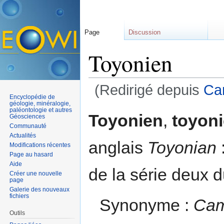
Page
Discussion
Toyonien
(Redirigé depuis
Ca
Encyclopédie de
Aller à :
navigation
,
rechercher
géologie, minéralogie,
paléontologie et autres
Toyonien
,
toyoni
Géosciences
Communauté
Actualités
anglais
Toyonian
Modifications récentes
Page au hasard
Aide
de la série deux 
Créer une nouvelle
page
Galerie des nouveaux
fichiers
Synonyme :
Cam
Outils