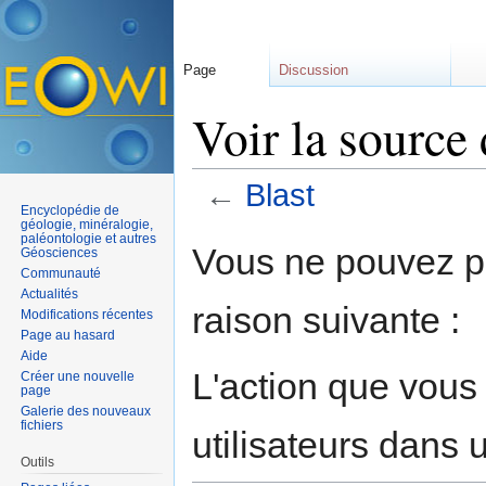
Page
Discussion
Voir la source 
←
Blast
Encyclopédie de
Aller à :
navigation
,
rechercher
géologie, minéralogie,
paléontologie et autres
Vous ne pouvez pa
Géosciences
Communauté
Actualités
raison suivante :
Modifications récentes
Page au hasard
Aide
L'action que vous
Créer une nouvelle
page
Galerie des nouveaux
fichiers
utilisateurs dans
Outils