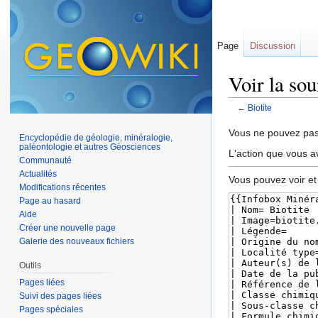
Page
Discussion
Voir la sou
←
Biotite
Aller à :
navigation
,
Vous ne pouvez pas 
Encyclopédie de géologie, minéralogie,
paléontologie et autres Géosciences
L'action que vous a
Communauté
Actualités
Vous pouvez voir et
Modifications récentes
Page au hasard
Aide
Créer une nouvelle page
Galerie des nouveaux fichiers
Outils
Pages liées
Suivi des pages liées
Pages spéciales