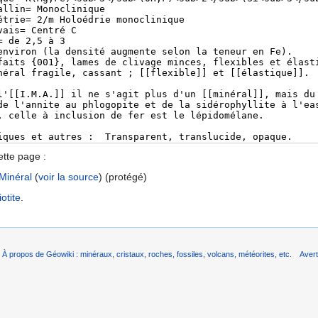
ette page :
Minéral
(
voir la source
) (protégé)
iotite
.
À propos de Géowiki : minéraux, cristaux, roches, fossiles, volcans, météorites, etc.
Aver