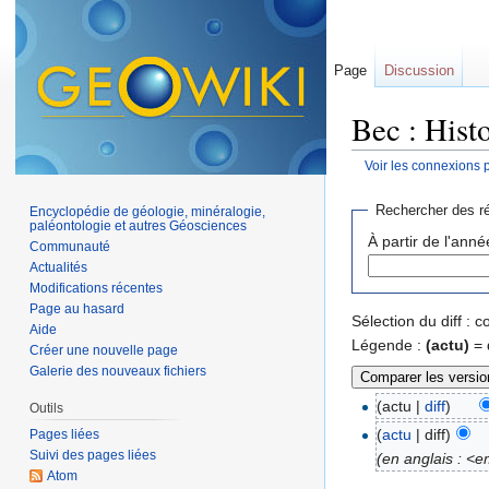
Page
Discussion
Bec : Hist
Voir les connexions 
Aller à :
navigation
,
Rechercher des ré
Encyclopédie de géologie, minéralogie,
paléontologie et autres Géosciences
À partir de l'anné
Communauté
Actualités
Modifications récentes
Page au hasard
Sélection du diff :
Aide
Légende :
(actu)
= 
Créer une nouvelle page
Galerie des nouveaux fichiers
(actu |
diff
)
Outils
(
actu
| diff)
Pages liées
Suivi des pages liées
(en anglais : <e
Atom