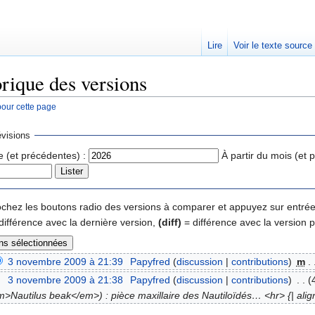
Lire
Voir le texte source
orique des versions
pour cette page
rechercher
visions
e (et précédentes) :
À partir du mois (et 
 cochez les boutons radio des versions à comparer et appuyez sur entrée
différence avec la dernière version,
(diff)
= différence avec la version 
3 novembre 2009 à 21:39
‎
Papyfred
(
discussion
|
contributions
)
‎
m
. 
3 novembre 2009 à 21:38
‎
Papyfred
(
discussion
|
contributions
)
‎
. .
(
m>Nautilus beak</em>) : pièce maxillaire des Nautiloïdés… <hr> {| align