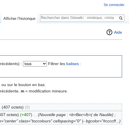
Se connecter
Rechercher
Afficher l’historique
Aide
précédents) :
Filtrer les
balises
:
 ou sur le bouton en bas.
précédente,
m
= modification mineure.
.
(407 octets)
(0)
407 octets)
(+407)
‎
. .
(Nouvelle page : <b>Bec</b>( de Nautile) ;
="center" class="toccolours" cellspacing="0" |- bgcolor="#ccccff...)