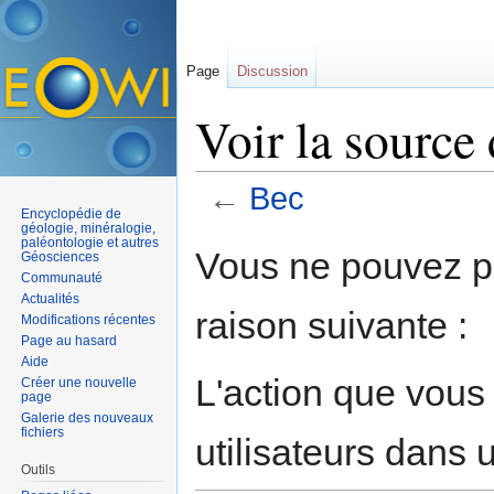
Page
Discussion
Voir la source
←
Bec
Encyclopédie de
Aller à :
navigation
,
rechercher
géologie, minéralogie,
paléontologie et autres
Vous ne pouvez pa
Géosciences
Communauté
Actualités
raison suivante :
Modifications récentes
Page au hasard
Aide
L'action que vous
Créer une nouvelle
page
Galerie des nouveaux
fichiers
utilisateurs dans
Outils