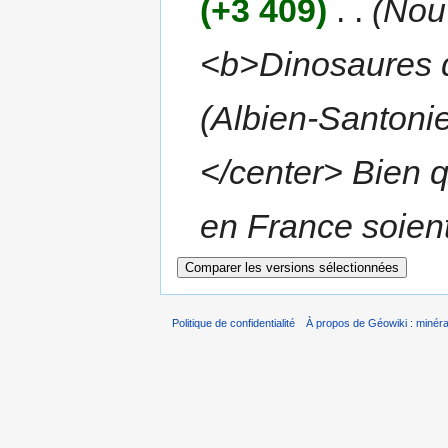
(+3 409)
‎
. .
(Nou
<b>Dinosaures d
(Albien-Santoni
</center> Bien 
en France soient 
Politique de confidentialité
À propos de Géowiki : minérau