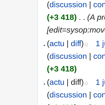
(
discussion
|
con
(+3 418)
‎
. .
(A p
[edit=sysop:mov
(
actu
|
diff
)
1 
(
discussion
|
con
(+3 418)
(
actu
| diff)
1 
(
discussion
|
con