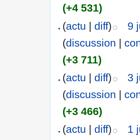
(+4 531)
(
actu
|
diff
)
9 
(
discussion
|
con
(+3 711)
(
actu
|
diff
)
3 
(
discussion
|
con
(+3 466)
(
actu
|
diff
)
1 