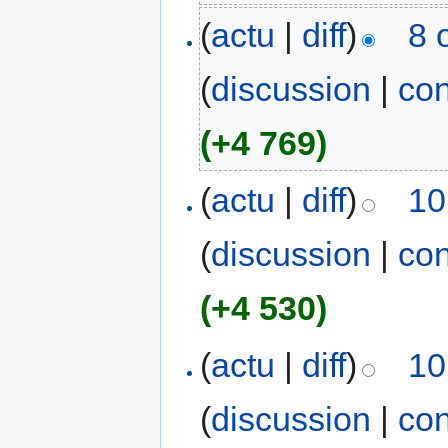
(
actu
|
diff
)
8 
(
discussion
|
con
(+4 769)
(
actu
|
diff
)
10
(
discussion
|
con
(+4 530)
(
actu
|
diff
)
10
(
discussion
|
con