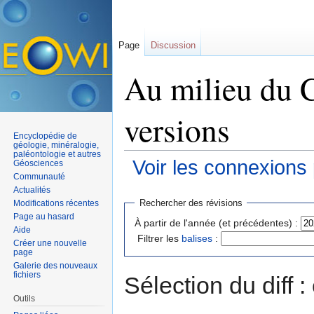
Page
Discussion
Au milieu du C
versions
Encyclopédie de
géologie, minéralogie,
paléontologie et autres
Voir les connexions
Géosciences
Communauté
Aller à :
navigation
,
rechercher
Actualités
Rechercher des révisions
Modifications récentes
Page au hasard
À partir de l'année (et précédentes) :
Aide
Filtrer les
balises
:
Créer une nouvelle
page
Galerie des nouveaux
fichiers
Sélection du diff 
Outils