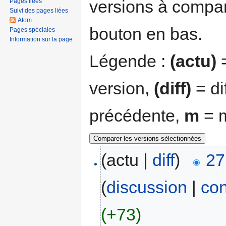
versions à compar
Pages liées
Suivi des pages liées
Atom
bouton en bas.
Pages spéciales
Information sur la page
Légende :
(actu)
=
version,
(diff)
= di
précédente,
m
= m
(actu |
diff
)
27
(
discussion
|
con
(+73)