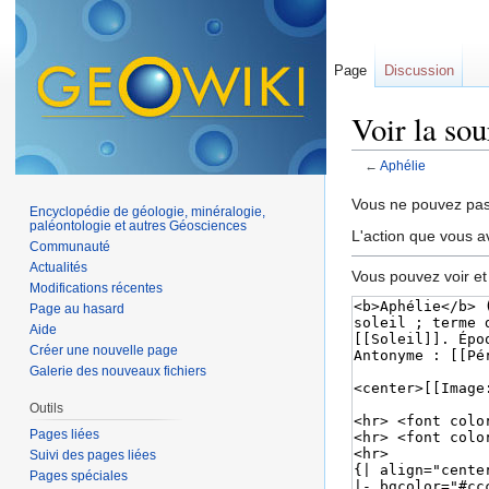
Page
Discussion
Voir la so
←
Aphélie
Aller à :
navigation
,
Vous ne pouvez pas 
Encyclopédie de géologie, minéralogie,
paléontologie et autres Géosciences
L'action que vous a
Communauté
Actualités
Vous pouvez voir et
Modifications récentes
Page au hasard
Aide
Créer une nouvelle page
Galerie des nouveaux fichiers
Outils
Pages liées
Suivi des pages liées
Pages spéciales